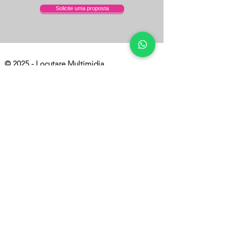
Solicite uma proposta
© 2025 - Locutare Multimidia
Locutare Multimídia - Comunicação, Produção
Cultural e Audio Visual Ltda.
Endereço: Rua Manoel Dias, 95
Teresópolis/RJ
Produção Dublagem
Rua Rui Barbosa, 276 - 1o andar
Agriões, Teresópolis, RJ
Produção Radios