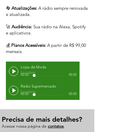
🔄
Atualizações:
A rádio sempre renovada
e atualizada.
🚀
Audiência:
Sua rádio na Alexa, Spotify
e aplicativos.
💰
Planos Acessíveis:
A partir de R$ 99,00
mensais.
Lojas de Moda
📞 Entre em contato conosco!
Locutare
00:00
00:00
Rádio Supermercado
Locutare
00:00
00:00
Precisa de mais detalhes?
Acesse nossa página de
contatos
.